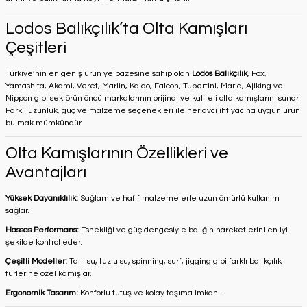
Lodos Balıkçılık’ta Olta Kamışları
Çeşitleri
Türkiye’nin en geniş ürün yelpazesine sahip olan
Lodos Balıkçılık
, Fox,
Yamashita, Akami, Veret, Marlin, Kaido, Falcon, Tubertini, Maria, Ajiking ve
Nippon gibi sektörün öncü markalarının orijinal ve kaliteli olta kamışlarını sunar.
Farklı uzunluk, güç ve malzeme seçenekleri ile her avcı ihtiyacına uygun ürün
bulmak mümkündür.
Olta Kamışlarının Özellikleri ve
Avantajları
Yüksek Dayanıklılık:
Sağlam ve hafif malzemelerle uzun ömürlü kullanım
sağlar.
Hassas Performans:
Esnekliği ve güç dengesiyle balığın hareketlerini en iyi
şekilde kontrol eder.
Çeşitli Modeller:
Tatlı su, tuzlu su, spinning, surf, jigging gibi farklı balıkçılık
türlerine özel kamışlar.
Ergonomik Tasarım:
Konforlu tutuş ve kolay taşıma imkanı.