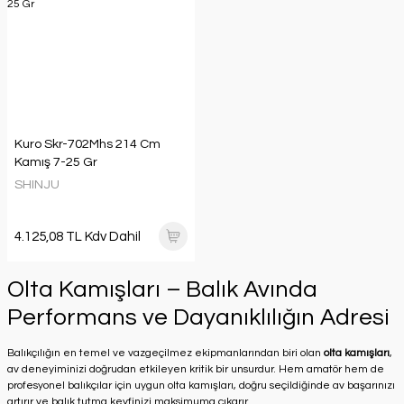
Kuro Skr-702Mhs 214 Cm
Kamış 7-25 Gr
SHINJU
4.125,08 TL Kdv Dahil
Olta Kamışları – Balık Avında
Performans ve Dayanıklılığın Adresi
Balıkçılığın en temel ve vazgeçilmez ekipmanlarından biri olan
olta kamışları
,
av deneyiminizi doğrudan etkileyen kritik bir unsurdur. Hem amatör hem de
profesyonel balıkçılar için uygun olta kamışları, doğru seçildiğinde av başarınızı
artırır ve balık tutma keyfinizi maksimuma çıkarır.