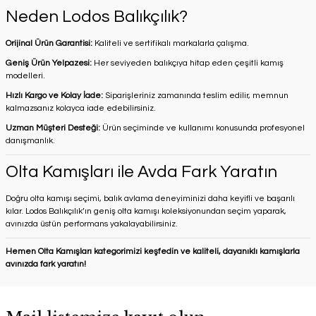
Neden Lodos Balıkçılık?
Orijinal Ürün Garantisi:
Kaliteli ve sertifikalı markalarla çalışma.
Geniş Ürün Yelpazesi:
Her seviyeden balıkçıya hitap eden çeşitli kamış
modelleri.
Hızlı Kargo ve Kolay İade:
Siparişleriniz zamanında teslim edilir, memnun
kalmazsanız kolayca iade edebilirsiniz.
Uzman Müşteri Desteği:
Ürün seçiminde ve kullanımı konusunda profesyonel
danışmanlık.
Olta Kamışları ile Avda Fark Yaratın
Doğru olta kamışı seçimi, balık avlama deneyiminizi daha keyifli ve başarılı
kılar. Lodos Balıkçılık’ın geniş olta kamışı koleksiyonundan seçim yaparak,
avınızda üstün performans yakalayabilirsiniz.
Hemen
Olta Kamışları
kategorimizi keşfedin ve kaliteli, dayanıklı kamışlarla
avınızda fark yaratın!