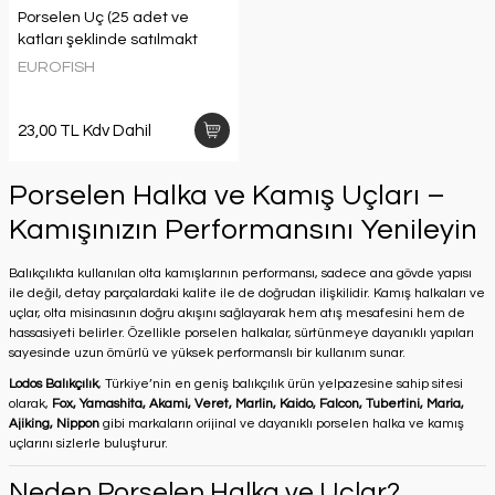
Porselen Uç (25 adet ve
katları şeklinde satılmakt
EUROFISH
23,00 TL Kdv Dahil
Porselen Halka ve Kamış Uçları –
Kamışınızın Performansını Yenileyin
Balıkçılıkta kullanılan olta kamışlarının performansı, sadece ana gövde yapısı
ile değil, detay parçalardaki kalite ile de doğrudan ilişkilidir. Kamış halkaları ve
uçlar, olta misinasının doğru akışını sağlayarak hem atış mesafesini hem de
hassasiyeti belirler. Özellikle porselen halkalar, sürtünmeye dayanıklı yapıları
sayesinde uzun ömürlü ve yüksek performanslı bir kullanım sunar.
Lodos Balıkçılık
, Türkiye’nin en geniş balıkçılık ürün yelpazesine sahip sitesi
olarak,
Fox, Yamashita, Akami, Veret, Marlin, Kaido, Falcon, Tubertini, Maria,
Ajiking, Nippon
gibi markaların orijinal ve dayanıklı porselen halka ve kamış
uçlarını sizlerle buluşturur.
Neden Porselen Halka ve Uçlar?