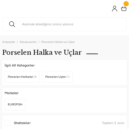
Anasayfa
Aksesuarlar
Porselen Halka ve Uçlar
Porselen Halka ve Uçlar
İlgili Alt Kategoriler
Porselen Halkalar
(3)
Porselen Uçlar
(1)
Markalar
EUROFISH
Stoktakiler
Toplam 5 ürün