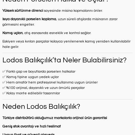
Yüksek sürtünme direnci
sayesinde misina kopmalarını önler.
Isıya dayanıklı porselen kaplama
, uzun süreli atışlarda misinanın zarar
görmesini engeller.
Kamış uçları
, atış esnasında esneklik ve kontrol sağlar.
Eskiyen veya kırılan parçalar kolayca yenilenerek kamış yeniden kullanılabilir
hale gelir.
Lodos Balıkçılık’ta Neler Bulabilirsiniz?
✅ Farklı çap ve boyutlarda porselen halkalar
✅ Kamış tipine uygun yedek uçlar
✅ Hem amatör hem profesyonel kullanıma uygun ürünler
✅ %100 orijinal, dayanıklı ve uzun ömürlü parçalar
✅ Kolay monte edilebilir tasarımlar
Neden Lodos Balıkçılık?
Türkiye distribütörü olduğumuz markalarla orijinal ürün garantisi
Geniş stok avantajı ve hızlı teslimat
Uygun fiyat ve güvenli alışveriş