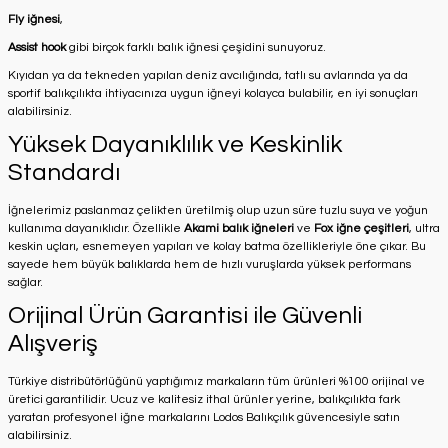
Fly iğnesi
,
Assist hook
gibi birçok farklı balık iğnesi çeşidini sunuyoruz.
Kıyıdan ya da tekneden yapılan deniz avcılığında, tatlı su avlarında ya da
sportif balıkçılıkta ihtiyacınıza uygun iğneyi kolayca bulabilir, en iyi sonuçları
alabilirsiniz.
Yüksek Dayanıklılık ve Keskinlik
Standardı
İğnelerimiz paslanmaz çelikten üretilmiş olup uzun süre tuzlu suya ve yoğun
kullanıma dayanıklıdır. Özellikle
Akami balık iğneleri
ve
Fox iğne çeşitleri
, ultra
keskin uçları, esnemeyen yapıları ve kolay batma özellikleriyle öne çıkar. Bu
sayede hem büyük balıklarda hem de hızlı vuruşlarda yüksek performans
sağlar.
Orijinal Ürün Garantisi ile Güvenli
Alışveriş
Türkiye distribütörlüğünü yaptığımız markaların tüm ürünleri %100 orijinal ve
üretici garantilidir. Ucuz ve kalitesiz ithal ürünler yerine, balıkçılıkta fark
yaratan profesyonel iğne markalarını Lodos Balıkçılık güvencesiyle satın
alabilirsiniz.