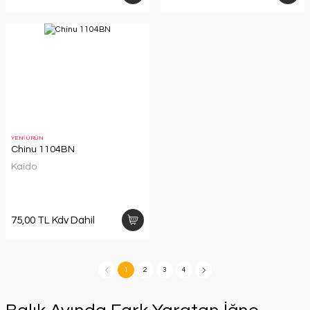
YENİ ÜRÜN
Chinu 1104BN
Kaido
75,00 TL Kdv Dahil
1
2
3
4