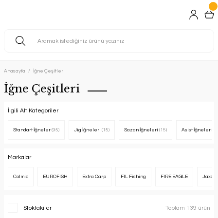
Anasayfa
İğne Çeşitleri
İğne Çeşitleri
İlgili Alt Kategoriler
Standart İğneler
(95)
Jig İğneleri
(15)
Sazan İğneleri
(15)
Asist İğneler
(12
Markalar
Colmic
EUROFISH
Extra Carp
FIL Fishing
FIRE EAGLE
Jaxon
Stoktakiler
Toplam 139 ürün