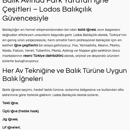
Balık Avında Fark Yaratan İğne
Çeşitleri – Lodos Balıkçılık
Güvencesiyle
Balıkçılığın en temel ekipmanlarından biri olan
balık iğnesi
, avın başarısını
doğrudan etkileyen unsurların başında gelir. Lodos Balıkçılık olarak, Türkiye’nin
en geniş ürün yelpazesiyle, hem amatör hem profesyonel balıkçılar için en
kaliteli
iğne çeşitlerini
bir araya getiriyoruz. Fox, Yamashita, Akami, Marlin,
Kaido, Falcon, Veret, Tubertini, Maria, Ajiking ve Nippon gibi sektörün öncü
markalarının
resmi Türkiye distribütörü
olarak, orijinal ve dayanıklı ürünleri
sizlerle buluşturuyoruz.
Her Av Tekniğine ve Balık Türüne Uygun
Balık İğneleri
Balık iğnesi seçimi, hedef balık türüne, avlanma bölgesine ve kullanılan olta
sistemine göre farklılık gösterir. Lodos Balıkçılık olarak sizlere;
Tekli iğne
,
Üçlü iğne (treble hook)
,
Jig iğnesi
,
Lrf iğneleri
,