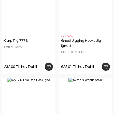
YENİ ÜRÜN
Carp Rig 777S
Ghost Jigging Hooks Jig
İğnesi
Extra Carp
PRO HUNTER
232,00 TL Kdv Dahil
625,01 TL Kdv Dahil