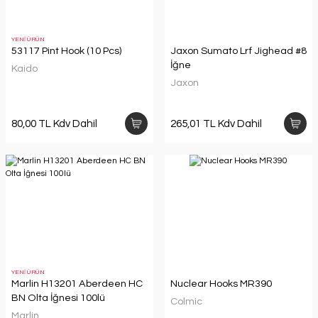
YENİ ÜRÜN
53117 Pint Hook (10 Pcs)
Jaxon Sumato Lrf Jighead #8
İğne
Kaido
Jaxon
80,00 TL Kdv Dahil
265,01 TL Kdv Dahil
YENİ ÜRÜN
Marlin H13201 Aberdeen HC
Nuclear Hooks MR390
BN Olta İğnesi 100lü
Colmic
Marlin