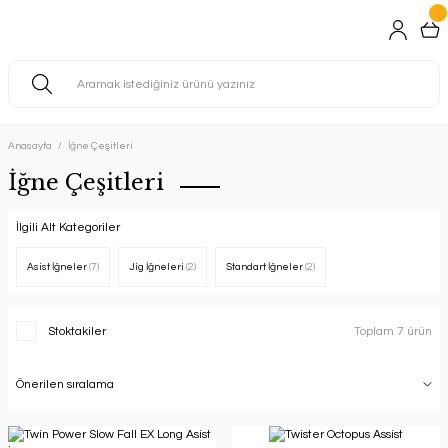
Anasayfa
İğne Çeşitleri
İğne Çeşitleri
İlgili Alt Kategoriler
Asist İğneler
(7)
Jig İğneleri
(2)
Standart İğneler
(2)
Stoktakiler
Toplam 7 ürün