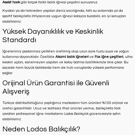
Assist hook
gibi birçok farklı balık iğnesi çeşidini sunuyoruz.
Kıyıdan ya da tekneden yapılan deniz avcılığında, tatlı su avlarında ya da
sportif balıkçılıkta ihtiyacınıza uygun iğneyi kolayca bulabilir, en iyi sonuçları
alabilirsiniz.
Yüksek Dayanıklılık ve Keskinlik
Standardı
İğnelerimiz paslanmaz çelikten üretilmiş olup uzun süre tuzlu suya ve yoğun
kullanıma dayanıklıdır. Özellikle
Akami balık iğneleri
ve
Fox iğne çeşitleri
, ultra
keskin uçları, esnemeyen yapıları ve kolay batma özellikleriyle öne çıkar. Bu
sayede hem büyük balıklarda hem de hızlı vuruşlarda yüksek performans
sağlar.
Orijinal Ürün Garantisi ile Güvenli
Alışveriş
Türkiye distribütörlüğünü yaptığımız markaların tüm ürünleri %100 orijinal ve
üretici garantilidir. Ucuz ve kalitesiz ithal ürünler yerine, balıkçılıkta fark
yaratan profesyonel iğne markalarını Lodos Balıkçılık güvencesiyle satın
alabilirsiniz.
Neden Lodos Balıkçılık?