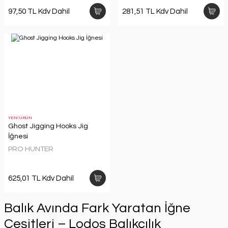
97,50 TL Kdv Dahil
281,51 TL Kdv Dahil
YENİ ÜRÜN
Ghost Jigging Hooks Jig
İğnesi
PRO HUNTER
625,01 TL Kdv Dahil
Balık Avında Fark Yaratan İğne
Çeşitleri – Lodos Balıkçılık