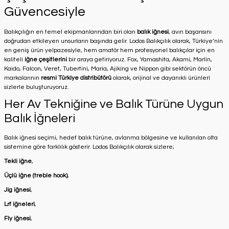
Güvencesiyle
Balıkçılığın en temel ekipmanlarından biri olan
balık iğnesi
, avın başarısını
doğrudan etkileyen unsurların başında gelir. Lodos Balıkçılık olarak, Türkiye’nin
en geniş ürün yelpazesiyle, hem amatör hem profesyonel balıkçılar için en
kaliteli
iğne çeşitlerini
bir araya getiriyoruz. Fox, Yamashita, Akami, Marlin,
Kaido, Falcon, Veret, Tubertini, Maria, Ajiking ve Nippon gibi sektörün öncü
markalarının
resmi Türkiye distribütörü
olarak, orijinal ve dayanıklı ürünleri
sizlerle buluşturuyoruz.
Her Av Tekniğine ve Balık Türüne Uygun
Balık İğneleri
Balık iğnesi seçimi, hedef balık türüne, avlanma bölgesine ve kullanılan olta
sistemine göre farklılık gösterir. Lodos Balıkçılık olarak sizlere;
Tekli iğne
,
Üçlü iğne (treble hook)
,
Jig iğnesi
,
Lrf iğneleri
,
Fly iğnesi
,