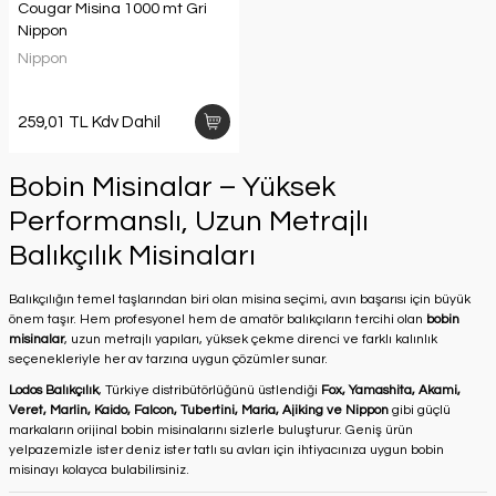
Cougar Misina 1000 mt Gri
Nippon
Nippon
259,01 TL Kdv Dahil
Bobin Misinalar – Yüksek
Performanslı, Uzun Metrajlı
Balıkçılık Misinaları
Balıkçılığın temel taşlarından biri olan misina seçimi, avın başarısı için büyük
önem taşır. Hem profesyonel hem de amatör balıkçıların tercihi olan
bobin
misinalar
, uzun metrajlı yapıları, yüksek çekme direnci ve farklı kalınlık
seçenekleriyle her av tarzına uygun çözümler sunar.
Lodos Balıkçılık
, Türkiye distribütörlüğünü üstlendiği
Fox, Yamashita, Akami,
Veret, Marlin, Kaido, Falcon, Tubertini, Maria, Ajiking ve Nippon
gibi güçlü
markaların orijinal bobin misinalarını sizlerle buluşturur. Geniş ürün
yelpazemizle ister deniz ister tatlı su avları için ihtiyacınıza uygun bobin
misinayı kolayca bulabilirsiniz.