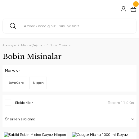
Anasayfa
Misina Çeşitleri
Bobin Misinalar
Bobin Misinalar
Markalar
Extra Carp
Nippon
Stoktakiler
Toplam 11 ürün