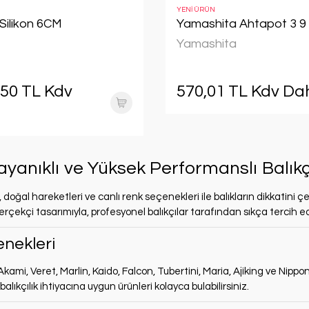
YENİ ÜRÜN
Silikon 6CM
Yamashita Ahtapot 3 9 c
Yamashita
,50 TL Kdv
570,01 TL Kdv Dah
Dayanıklı ve Yüksek Performanslı Balık
 doğal hareketleri ve canlı renk seçenekleri ile balıkların dikkatini ç
gerçekçi tasarımıyla, profesyonel balıkçılar tarafından sıkça tercih edi
enekleri
Akami, Veret, Marlin, Kaido, Falcon, Tubertini, Maria, Ajiking ve Nippo
 balıkçılık ihtiyacına uygun ürünleri kolayca bulabilirsiniz.