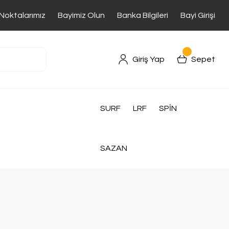
 Noktalarımız
Bayimiz Olun
Banka Bilgileri
Bayi Girişi
Giriş Yap
Sepet
SURF
LRF
SPİN
SAZAN