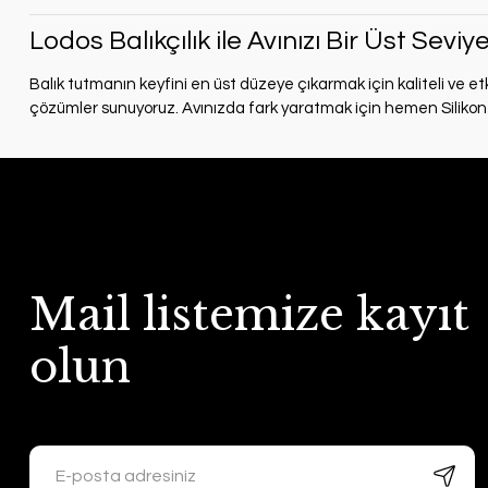
Lodos Balıkçılık ile Avınızı Bir Üst Seviy
Balık tutmanın keyfini en üst düzeye çıkarmak için kaliteli ve etk
çözümler sunuyoruz. Avınızda fark yaratmak için hemen
Siliko
Mail listemize kayıt
olun