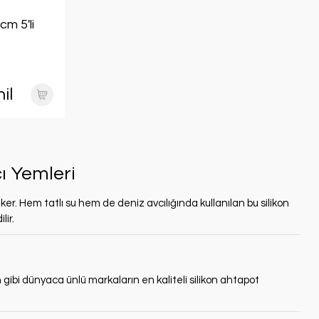
m 5'li
il
çı Yemleri
eker. Hem tatlı su hem de deniz avcılığında kullanılan bu silikon
lir.
n gibi dünyaca ünlü markaların en kaliteli silikon ahtapot