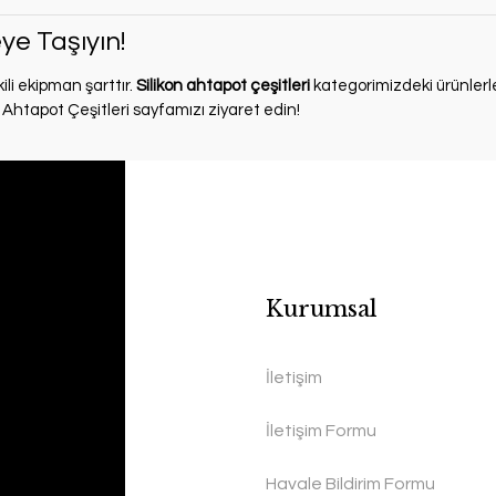
eye Taşıyın!
ili ekipman şarttır.
Silikon ahtapot çeşitleri
kategorimizdeki ürünlerl
n Ahtapot Çeşitleri
sayfamızı ziyaret edin!
Kurumsal
İletişim
İletişim Formu
Havale Bildirim Formu