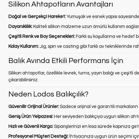
Silikon Ahtapotların Avantajları
Doğal ve Gerçekçi Hareket:
Yumuşak ve esnek yapısı sayesinde su
Dayanıklılık:
Kaliteli silikon malzeme uzun ömürlü kullanım sağlar
Çeşitli Renk ve Boy Seçenekleri:
Farklı su koşullarına ve hedef b
Kolay Kullanım:
Jig, spin ve casting gibi farklı av tekniklerinde raha
Balık Avında Etkili Performans İçin
Silikon ahtapotlar, özellikle levrek, turna, yayın balığı ve çeşitli
çıkarabilirsiniz.
Neden Lodos Balıkçılık?
Güvenilir Orijinal Ürünler:
Sadece orijinal ve garantili markaların 
Geniş Ürün Yelpazesi:
Her seviyeden balıkçıya uygun silikon aht
Hızlı ve Güvenli Kargo:
Siparişlerinizi en kısa sürede kapınıza geti
Profesyonel Müşteri Desteği:
İhtiyacınıza uygun ürün seçimi iç