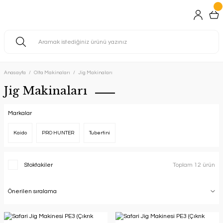
Anasayfa
Olta Makinaları
Jig Makinaları
Jig Makinaları
Markalar
Kaido
PRO HUNTER
Tubertini
Stoktakiler
Toplam 12 ürün