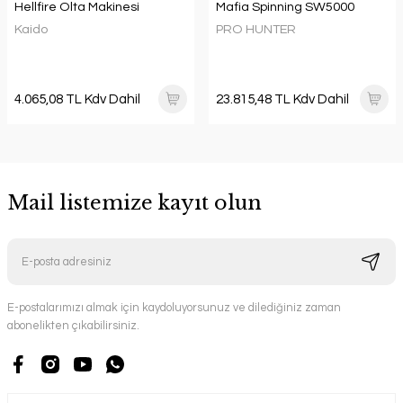
Hellfire Olta Makinesi
Mafia Spinning SW5000
Kaido
PRO HUNTER
4.065,08 TL Kdv Dahil
23.815,48 TL Kdv Dahil
Mail listemize kayıt olun
E-postalarımızı almak için kaydoluyorsunuz ve dilediğiniz zaman
abonelikten çıkabilirsiniz.