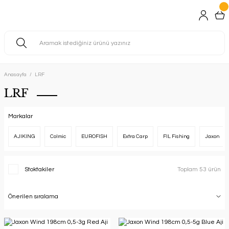
Anasayfa
LRF
LRF
Markalar
AJIKING
Colmic
EUROFISH
Extra Carp
FIL Fishing
Jaxon
Stoktakiler
Toplam 53 ürün