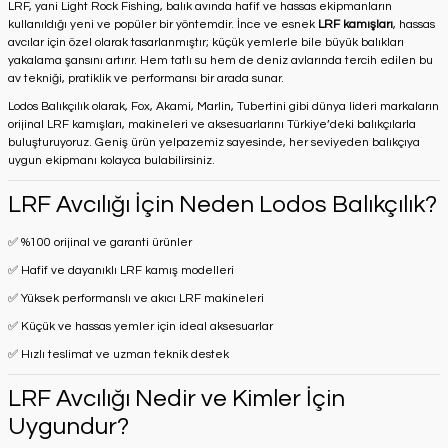
LRF, yani Light Rock Fishing, balık avında hafif ve hassas ekipmanların
kullanıldığı yeni ve popüler bir yöntemdir. İnce ve esnek
LRF kamışları
, hassas
avcılar için özel olarak tasarlanmıştır; küçük yemlerle bile büyük balıkları
yakalama şansını artırır. Hem tatlı su hem de deniz avlarında tercih edilen bu
av tekniği, pratiklik ve performansı bir arada sunar.
Lodos Balıkçılık olarak, Fox, Akami, Marlin, Tubertini gibi dünya lideri markaların
orijinal LRF kamışları, makineleri ve aksesuarlarını Türkiye’deki balıkçılarla
buluşturuyoruz. Geniş ürün yelpazemiz sayesinde, her seviyeden balıkçıya
uygun ekipmanı kolayca bulabilirsiniz.
LRF Avcılığı İçin Neden Lodos Balıkçılık?
✅ %100 orijinal ve garanti ürünler
✅ Hafif ve dayanıklı LRF kamış modelleri
✅ Yüksek performanslı ve akıcı LRF makineleri
✅ Küçük ve hassas yemler için ideal aksesuarlar
✅ Hızlı teslimat ve uzman teknik destek
LRF Avcılığı Nedir ve Kimler İçin
Uygundur?