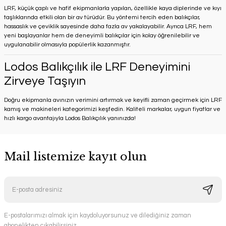
LRF, küçük çaplı ve hafif ekipmanlarla yapılan, özellikle kaya diplerinde ve kıyı
taşlıklarında etkili olan bir av türüdür. Bu yöntemi tercih eden balıkçılar,
hassaslık ve çeviklik sayesinde daha fazla av yakalayabilir. Ayrıca LRF, hem
yeni başlayanlar hem de deneyimli balıkçılar için kolay öğrenilebilir ve
uygulanabilir olmasıyla popülerlik kazanmıştır.
Lodos Balıkçılık ile LRF Deneyimini
Zirveye Taşıyın
Doğru ekipmanla avınızın verimini artırmak ve keyifli zaman geçirmek için LRF
kamış ve makineleri kategorimizi keşfedin. Kaliteli markalar, uygun fiyatlar ve
hızlı kargo avantajıyla Lodos Balıkçılık yanınızda!
Mail listemize kayıt olun
E-postalarımızı almak için kaydoluyorsunuz ve dilediğiniz zaman
abonelikten çıkabilirsiniz.