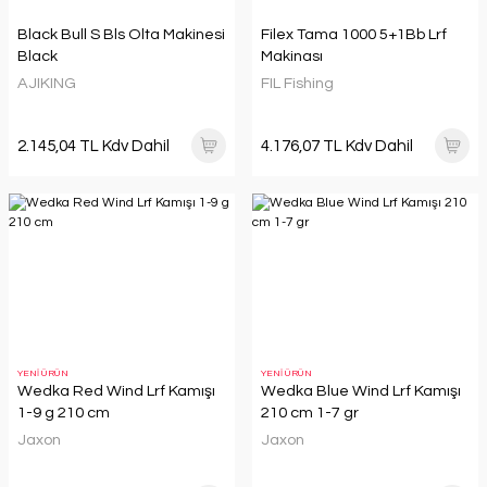
Black Bull S Bls Olta Makinesi
Filex Tama 1000 5+1Bb Lrf
Black
Makinası
AJIKING
FIL Fishing
2.145,04 TL Kdv Dahil
4.176,07 TL Kdv Dahil
YENİ ÜRÜN
YENİ ÜRÜN
Wedka Red Wind Lrf Kamışı
Wedka Blue Wind Lrf Kamışı
1-9 g 210 cm
210 cm 1-7 gr
Jaxon
Jaxon