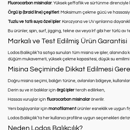
Fluorocarbon misinalar
: Yüksek şeffaflık ve sürtünme direnciyle h
Örgü ip (braid line) çeşitleri
: Maksimum çekme gücü ve hassasiyet 
Tuzlu ve tatlı suya özel ipler
: Korozyona ve UV ışınlarına dayanıklı
Bu ürünler, spin, surf, jigging, tekne avı veya lrf gibi her türlü av
Markalı ve Test Edilmiş Ürün Garantisi
Lodos Balıkçılık’ta satışa sunulan tüm misina ve ipler, alanında
düğüm mukavemeti, yüksek çekme kapasitesi, düşük su emilimi v
Misina Seçiminde Dikkat Edilmesi Gere
Doğru misina seçimi, balığın türüne, avlanılan bölgeye, kullanıla
Derin su ve iri balıklar için
örgü ipler
tercih edilirken,
Hassas vuruşlar için
fluorocarbon misinalar
önerilir.
Yeni başlayanlar için
monofilament
ürünler esneklik ve uygun fi
Lodos Balıkçılık’ta her kullanıcı profiline uygun seçenekleri detayl
Neden Lodos Balıkçılık?