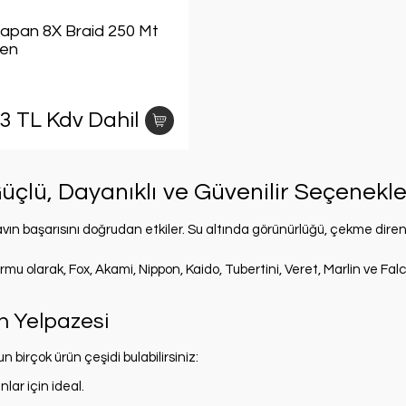
apan 8X Braid 250 Mt
een
03 TL Kdv Dahil
 Güçlü, Dayanıklı ve Güvenilir Seçenekle
 avın başarısını doğrudan etkiler. Su altında görünürlüğü, çekme direnci
formu olarak, Fox, Akami, Nippon, Kaido, Tubertini, Veret, Marlin ve Fal
n Yelpazesi
birçok ürün çeşidi bulabilirsiniz:
lar için ideal.