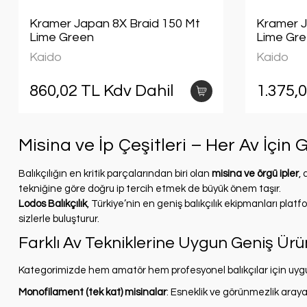
Kramer Japan 8X Braid 150 Mt
Kramer J
Lime Green
Lime Gr
Kaido
Kaido
860,02 TL Kdv Dahil
1.375,
Misina ve İp Çeşitleri – Her Av İçin
Balıkçılığın en kritik parçalarından biri olan
misina ve örgü ipler
,
tekniğine göre doğru ip tercih etmek de büyük önem taşır.
Lodos Balıkçılık
, Türkiye’nin en geniş balıkçılık ekipmanları plat
sizlerle buluşturur.
Farklı Av Tekniklerine Uygun Geniş Ürü
Kategorimizde hem amatör hem profesyonel balıkçılar için uygun 
Monofilament (tek kat) misinalar
: Esneklik ve görünmezlik arayan