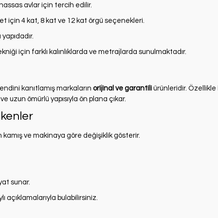
assas avlar için tercih edilir.
için 4 kat, 8 kat ve 12 kat örgü seçenekleri.
 yapıdadır.
 tekniği için farklı kalınlıklarda ve metrajlarda sunulmaktadır.
 kendini kanıtlamış markaların
orijinal ve garantili
ürünleridir. Özellikle
e uzun ömürlü yapısıyla ön plana çıkar.
kenler
n kamış ve makinaya göre değişiklik gösterir.
yat sunar.
ı açıklamalarıyla bulabilirsiniz.