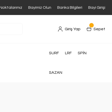
 Noktalarımız
Bayimiz Olun
Banka Bilgileri
Bayi Girişi
Giriş Yap
Sepet
SURF
LRF
SPİN
SAZAN