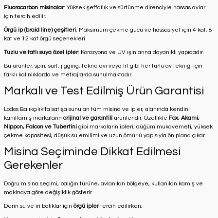
Fluorocarbon misinalar
: Yüksek şeffaflık ve sürtünme direnciyle hassas avlar
için tercih edilir.
Örgü ip (braid line) çeşitleri
: Maksimum çekme gücü ve hassasiyet için 4 kat, 8
kat ve 12 kat örgü seçenekleri.
Tuzlu ve tatlı suya özel ipler
: Korozyona ve UV ışınlarına dayanıklı yapıdadır.
Bu ürünler, spin, surf, jigging, tekne avı veya lrf gibi her türlü av tekniği için
farklı kalınlıklarda ve metrajlarda sunulmaktadır.
Markalı ve Test Edilmiş Ürün Garantisi
Lodos Balıkçılık’ta satışa sunulan tüm misina ve ipler, alanında kendini
kanıtlamış markaların
orijinal ve garantili
ürünleridir. Özellikle
Fox, Akami,
Nippon, Falcon ve Tubertini
gibi markaların ipleri; düğüm mukavemeti, yüksek
çekme kapasitesi, düşük su emilimi ve uzun ömürlü yapısıyla ön plana çıkar.
Misina Seçiminde Dikkat Edilmesi
Gerekenler
Doğru misina seçimi, balığın türüne, avlanılan bölgeye, kullanılan kamış ve
makinaya göre değişiklik gösterir.
Derin su ve iri balıklar için
örgü ipler
tercih edilirken,