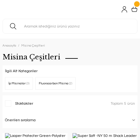
Anasayfa
Misina Çeşitleri
Misina Çeşitleri
İlgili Alt Kategoriler
İp Misinalar
(3)
Fluorocarbon Misina
(2)
Stoktakiler
Toplam 5 ürün