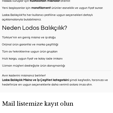
Hassas vuruşlar için
fluorocarbon misinalar
önerilir.
Yeni başlayanlar için
monofilament
ürünler esneklik ve uygun fiyat sunar.
Lodos Balıkçılık’ta her kullanıcı profiline uygun seçenekleri detaylı
açıklamalarıyla bulabilirsiniz.
Neden Lodos Balıkçılık?
Türkiye’nin en geniş misina ve ip stoğu
Orijinal ürün garantisi ve marka çeşitliliği
Tüm av tekniklerine uygun ürün grupları
Hızlı kargo, uygun fiyat ve kolay iade imkanı
Uzman müşteri desteğiyle ürün danışmanlığı
Avın kaderini misinanız belirler!
Lodos Balıkçılık Misina ve İp Çeşitleri kategorisini
şimdi keşfedin, tarzınıza ve
hedefinize en uygun seçeneklerle daha verimli avlara imza atın.
Mail listemize kayıt olun