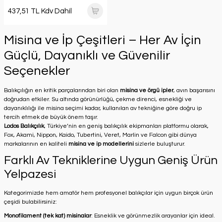
437,51 TL Kdv Dahil
Misina ve İp Çeşitleri – Her Av İçin
Güçlü, Dayanıklı ve Güvenilir
Seçenekler
Balıkçılığın en kritik parçalarından biri olan
misina ve örgü ipler
, avın başarısını
doğrudan etkiler. Su altında görünürlüğü, çekme direnci, esnekliği ve
dayanıklılığı ile misina seçimi kadar, kullanılan av tekniğine göre doğru ip
tercih etmek de büyük önem taşır.
Lodos Balıkçılık
, Türkiye’nin en geniş balıkçılık ekipmanları platformu olarak,
Fox, Akami, Nippon, Kaido, Tubertini, Veret, Marlin ve Falcon gibi dünya
markalarının en kaliteli
misina ve ip modellerini
sizlerle buluşturur.
Farklı Av Tekniklerine Uygun Geniş Ürün
Yelpazesi
Kategorimizde hem amatör hem profesyonel balıkçılar için uygun birçok ürün
çeşidi bulabilirsiniz:
Monofilament (tek kat) misinalar
: Esneklik ve görünmezlik arayanlar için ideal.