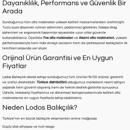
Dayanıklılık, Performans ve Güvenlik Bir
Arada
Sunduğumuz tüm olta makinaları yüksek kaliteli malzemelerden üretilmiştir.
Tuzlu suya dayanıklı rulman sistemleri, paslanmaz gövdeler, hassas drag
sistemleri ve ergonomik tasarımlar sayesinde uzun yıllar güvenle
kullanabilirsiniz. Özellikle
Fox olta makinaları
ve
Akami olta makineleri
, yüksek
performanslarıyla hem hobi amaçlı avcıların hem de profesyonel balıkçıların ilk
tercihleri arasında yer alıyor.
Orijinal Ürün Garantisi ve En Uygun
Fiyatlar
Lodos Balıkçılık olarak satışa sunduğumuz tüm ürünler %100 orijinal, garantili
ve üretici desteklidir.
Türkiye distribütörü
olduğumuz markaların resmi satışını
yaparak hem güvenli alışveriş hem de teknik destek garantisi sunuyoruz.
Üstelik, rekabetçi fiyatlarımız ve dönemsel kampanyalarımızla kaliteli olta
makinalarına en uygun fiyatlarla sahip olabilirsiniz.
Neden Lodos Balıkçılık?
Türkiye’nin en büyük balıkçılık ekipmanları online mağazası
Güçlü stok altyapısı ve hızlı kargo