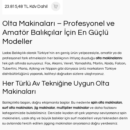
23.815,48 TL Kdv Dahil
Olta Makinaları – Profesyonel ve
Amatör Balıkçılar İçin En Güçlü
Modeller
Lodos Balıkçılık olarak Türkiye’nin en geniş ürün yelpazesiyle, amatör ya da
profesyonel fark etmeksizin her balıkçının ihtiyaç duyduğu
olta makinalarını
tek çatı altında sunuyoruz. Fox, Akami, Veret, Yamashita, Marlin, Kaido, Falcon,
Tubertini, Maria, Ajiking ve Nippon gibi dünyaca ünlü markaların Türkiye
distribütörlüğünü yaparak, kaliteyi doğrudan sizlere ulaştırıyoruz.
Her Türlü Av Tekniğine Uygun Olta
Makinaları
Balıkçılıkta başarı, doğru ekipmanla başlar. Bu nedenle
spin olta makinaları
,
surf olta makinaları
,
jig makinalar
,
multiplier makinalar
ve daha fazlasını
kategorimizde bulabilirsiniz. Denizde kıyıdan at-çek yapmayı seviyorsanız spin
makineleri, uzak atış ve büyük balıklar için surf modelleri veya tekneden derin
su avlarında tercih edilen jigging makinaları arıyorsanız doğru yerdesiniz.