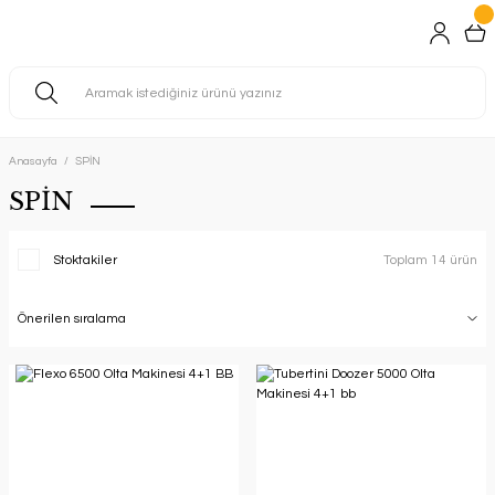
Anasayfa
SPİN
SPİN
Stoktakiler
Toplam 14 ürün