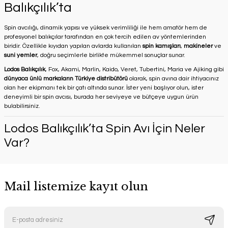
Balıkçılık’ta
Spin avcılığı, dinamik yapısı ve yüksek verimliliği ile hem amatör hem de
profesyonel balıkçılar tarafından en çok tercih edilen av yöntemlerinden
biridir. Özellikle kıyıdan yapılan avlarda kullanılan
spin kamışları
,
makineler
ve
suni yemler
, doğru seçimlerle birlikte mükemmel sonuçlar sunar.
Lodos Balıkçılık
, Fox, Akami, Marlin, Kaido, Veret, Tubertini, Maria ve Ajiking gibi
dünyaca ünlü markaların Türkiye distribütörü
olarak, spin avına dair ihtiyacınız
olan her ekipmanı tek bir çatı altında sunar. İster yeni başlıyor olun, ister
deneyimli bir spin avcısı, burada her seviyeye ve bütçeye uygun ürün
bulabilirsiniz.
Lodos Balıkçılık’ta Spin Avı İçin Neler
Var?
Mail listemize kayıt olun