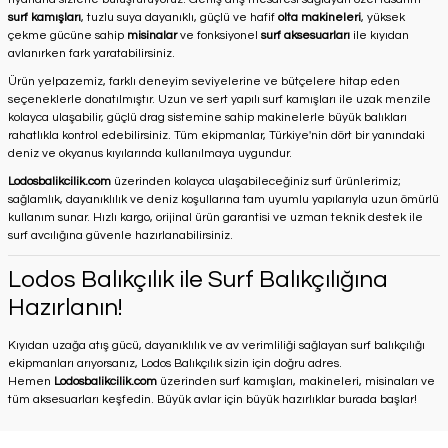
surf kamışları
, tuzlu suya dayanıklı, güçlü ve hafif
olta makineleri
, yüksek
çekme gücüne sahip
misinalar
ve fonksiyonel
surf aksesuarları
ile kıyıdan
avlanırken fark yaratabilirsiniz.
Ürün yelpazemiz, farklı deneyim seviyelerine ve bütçelere hitap eden
seçeneklerle donatılmıştır. Uzun ve sert yapılı surf kamışları ile uzak menzile
kolayca ulaşabilir, güçlü drag sistemine sahip makinelerle büyük balıkları
rahatlıkla kontrol edebilirsiniz. Tüm ekipmanlar, Türkiye'nin dört bir yanındaki
deniz ve okyanus kıyılarında kullanılmaya uygundur.
Lodosbalikcilik.com
üzerinden kolayca ulaşabileceğiniz surf ürünlerimiz;
sağlamlık, dayanıklılık ve deniz koşullarına tam uyumlu yapılarıyla uzun ömürlü
kullanım sunar. Hızlı kargo, orijinal ürün garantisi ve uzman teknik destek ile
surf avcılığına güvenle hazırlanabilirsiniz.
Lodos Balıkçılık ile Surf Balıkçılığına
Hazırlanın!
Kıyıdan uzağa atış gücü, dayanıklılık ve av verimliliği sağlayan surf balıkçılığı
ekipmanları arıyorsanız, Lodos Balıkçılık sizin için doğru adres.
Hemen
Lodosbalikcilik.com
üzerinden surf kamışları, makineleri, misinaları ve
tüm aksesuarları keşfedin. Büyük avlar için büyük hazırlıklar burada başlar!