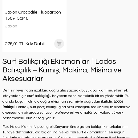
Jaxon Crocodile Fluocarbon
150+150Mt.
Jaxon
276,01 TL Kdv Dahil
Surf Balıkçılığı Ekipmanları | Lodos
Balıkçılık – Kamış, Makina, Misina ve
Aksesuarlar
Denizin kıyısından uzaklara doğru atış yaparak büyük balıkları hedeflemek
isteyenler için
surf balıkçılığı
, heyecan verici ve teknik bir av yöntemidir. Bu
alanda başarılı olmak, doğru ekipman seçimiyle doğrudan ilgilidir.
Lodos
Balıkçılık
olarak, surf (sörf) balıkçılığına özel kamışlar, makineler, misinalar ve
aksesuarları bir arada sunuyor; profesyonel ve amatör balıkçılara yüksek
performanslı ürünler sağlıyoruz.
Fox, Kaido, Marlin, Nippon gibi dünyanın önde gelen balıkçılık markalarının
Türkiye distribütörü olarak, orijinal ve kaliteli surf ekipmanlarını en uygun
fiyatlarla sizlerle buluşturuyoruz. Geniş atış mesafesi sağlayan özel tasarım