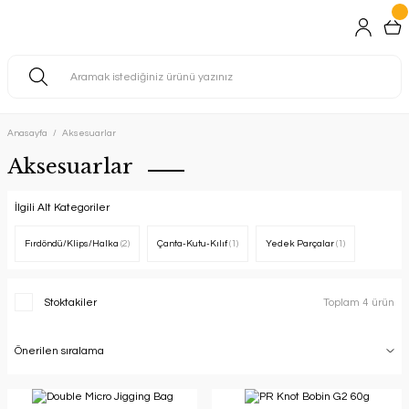
Anasayfa
Aksesuarlar
Aksesuarlar
İlgili Alt Kategoriler
Fırdöndü/Klips/Halka
(2)
Çanta-Kutu-Kılıf
(1)
Yedek Parçalar
(1)
Stoktakiler
Toplam 4 ürün