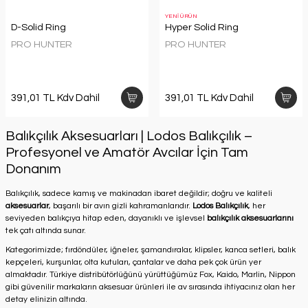
YENİ ÜRÜN
D-Solid Ring
Hyper Solid Ring
PRO HUNTER
PRO HUNTER
391,01 TL Kdv Dahil
391,01 TL Kdv Dahil
Balıkçılık Aksesuarları | Lodos Balıkçılık –
Profesyonel ve Amatör Avcılar İçin Tam
Donanım
Balıkçılık, sadece kamış ve makinadan ibaret değildir; doğru ve kaliteli
aksesuarlar
, başarılı bir avın gizli kahramanlarıdır.
Lodos Balıkçılık
, her
seviyeden balıkçıya hitap eden, dayanıklı ve işlevsel
balıkçılık aksesuarlarını
tek çatı altında sunar.
Kategorimizde; fırdöndüler, iğneler, şamandıralar, klipsler, kanca setleri, balık
kepçeleri, kurşunlar, olta kutuları, çantalar ve daha pek çok ürün yer
almaktadır. Türkiye distribütörlüğünü yürüttüğümüz Fox, Kaido, Marlin, Nippon
gibi güvenilir markaların aksesuar ürünleri ile av sırasında ihtiyacınız olan her
detay elinizin altında.