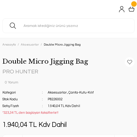
Anasayfa
Aksesuarlar
Double Micro Jigging Bag
Double Micro Jigging Bag
PRO HUNTER
0 Yorum
Kategori
Aksesuarlar
,
Çanta-Kutu-Kılıf
Stok Kodu
P8226002
Satış Fiyatı
1.940,04 TL Kdv Dahil
*323,34 TL den başlayan taksitlerle!!
1.940,04 TL Kdv Dahil