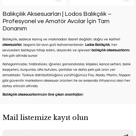
Balıkçılık Aksesuarları | Lodos Balıkçılık –
Profesyonel ve Amatör Avcılar İçin Tam
Donanım
Balıkçılık, sadece kamış ve makinadan ibaret değildir; doğru ve kaliteli
aksesuarlar
, başarılı bir avın gizli kahramanlarıdır.
Lodos Balıkçılık
, her
seviyeden balıkçıya hitap eden, dayanıklı ve işlevsel
balıkçılık aksesuarlarını
tek çatı altında sunar.
Kategorimizde; fırdöndüler, iğneler, şamandıralar, klipsler, kanca setleri, balık
kepçeleri, kurşunlar, olta kutuları, çantalar ve daha pek çok ürün yer
almaktadır. Türkiye distribütörlüğünü yürüttüğümüz Fox, Kaido, Marlin, Nippon
gibi güvenilir markaların aksesuar ürünleri ile av sırasında ihtiyacınız olan her
detay elinizin altında.
Balıkçılık aksesuarlarımızın öne çıkan avantajları:
Mail listemize kayıt olun