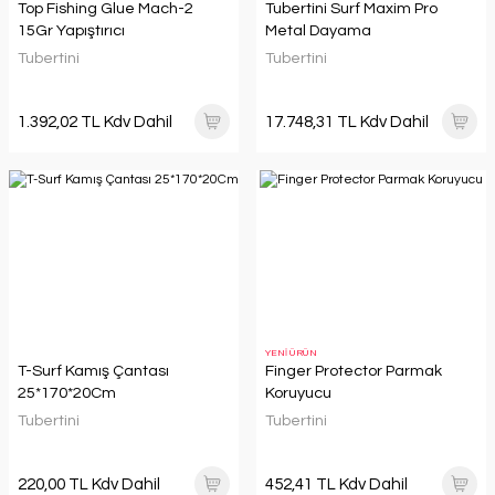
Top Fishing Glue Mach-2
Tubertini Surf Maxim Pro
15Gr Yapıştırıcı
Metal Dayama
Tubertini
Tubertini
1.392,02 TL Kdv Dahil
17.748,31 TL Kdv Dahil
YENİ ÜRÜN
T-Surf Kamış Çantası
Finger Protector Parmak
25*170*20Cm
Koruyucu
Tubertini
Tubertini
220,00 TL Kdv Dahil
452,41 TL Kdv Dahil