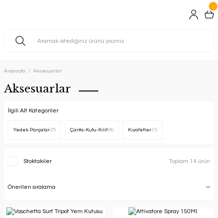
Anasayfa
Aksesuarlar
Aksesuarlar
İlgili Alt Kategoriler
Yedek Parçalar
(7)
Çanta-Kutu-Kılıf
(4)
Kıyafetler
(1)
Stoktakiler
Toplam 14 ürün