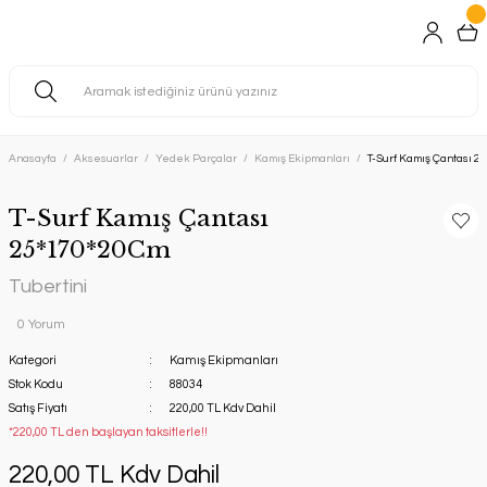
Anasayfa
Aksesuarlar
Yedek Parçalar
Kamış Ekipmanları
T-Surf Kamış Çantası 
T-Surf Kamış Çantası
25*170*20Cm
Tubertini
0 Yorum
Kategori
Kamış Ekipmanları
Stok Kodu
88034
Satış Fiyatı
220,00 TL Kdv Dahil
*220,00 TL den başlayan taksitlerle!!
220,00 TL Kdv Dahil