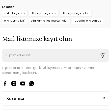
Etiketler :
surf olta çantası
olta taşıma çantası
olta taşıma çantaları
olta taşıma kılıfı
olta kamışı taşıma çantaları
tubertini olta çantası
Mail listemize kayıt olun
E-postalarımızı almak için kaydoluyorsunuz ve dilediğiniz zaman
abonelikten çıkabilirsiniz.
Kurumsal