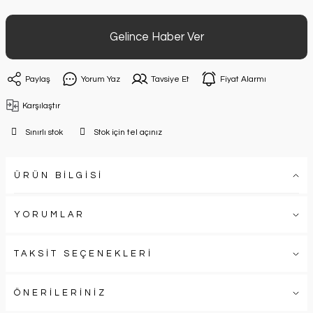
Gelince Haber Ver
Paylaş
Yorum Yaz
Tavsiye Et
Fiyat Alarmı
Karşılaştır
Sınırlı stok
Stok için tel açınız
ÜRÜN BİLGİSİ
YORUMLAR
TAKSİT SEÇENEKLERİ
ÖNERİLERİNİZ