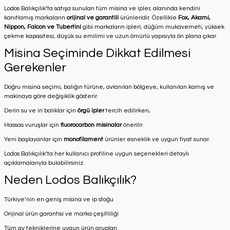
Lodos Balıkçılık’ta satışa sunulan tüm misina ve ipler, alanında kendini
kanıtlamış markaların
orijinal ve garantili
ürünleridir. Özellikle
Fox, Akami,
Nippon, Falcon ve Tubertini
gibi markaların ipleri; düğüm mukavemeti, yüksek
çekme kapasitesi, düşük su emilimi ve uzun ömürlü yapısıyla ön plana çıkar.
Misina Seçiminde Dikkat Edilmesi
Gerekenler
Doğru misina seçimi, balığın türüne, avlanılan bölgeye, kullanılan kamış ve
makinaya göre değişiklik gösterir.
Derin su ve iri balıklar için
örgü ipler
tercih edilirken,
Hassas vuruşlar için
fluorocarbon misinalar
önerilir.
Yeni başlayanlar için
monofilament
ürünler esneklik ve uygun fiyat sunar.
Lodos Balıkçılık’ta her kullanıcı profiline uygun seçenekleri detaylı
açıklamalarıyla bulabilirsiniz.
Neden Lodos Balıkçılık?
Türkiye’nin en geniş misina ve ip stoğu
Orijinal ürün garantisi ve marka çeşitliliği
Tüm av tekniklerine uygun ürün grupları