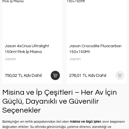
Jaxon 4xCrius Ultralight
Jaxon Crocodile Fluocarbon
150mt Pink İp Misina
150+150Mt.
Jaxon
Jaxon
750,02 TL Kdv Dahil
276,01 TL Kdv Dahil
Misina ve İp Çeşitleri – Her Av İçin
Güçlü, Dayanıklı ve Güvenilir
Seçenekler
Balıkçılığın en kritik parçalarından biri olan
misina ve örgü ipler
, avın başarısını
doğrudan etkiler. Su altında görünürlüğü, çekme direnci, esnekliği ve