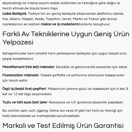
dayanıklılığı ile misina seçimi kadar, kullanılan av tekniğine göre doğru ip
tercih etmek de büyük önem taşır.
Lodos Balıkçılık
, Türkiye’nin en geniş balıkçılık ekipmanları platformu olarak,
Fox, Akami, Nippon, Kaido, Tubertini, Veret, Marlin ve Falcon gibi dünya
markalarının en kaliteli
misina ve ip modellerini
sizlerle buluşturur.
Farklı Av Tekniklerine Uygun Geniş Ürün
Yelpazesi
Kategorimizde hem amatör hem profesyonel balıkçılar için uygun birçok ürün
çeşidi bulabilirsiniz:
Monofilament (tek kat) misinalar
: Esneklik ve görünmezlik arayanlar için ideal.
Fluorocarbon misinalar
: Yüksek şeffaflık ve sürtünme direnciyle hassas avlar
için tercih edilir.
Örgü ip (braid line) çeşitleri
: Maksimum çekme gücü ve hassasiyet için 4 kat, 8
kat ve 12 kat örgü seçenekleri.
Tuzlu ve tatlı suya özel ipler
: Korozyona ve UV ışınlarına dayanıklı yapıdadır.
Bu ürünler, spin, surf, jigging, tekne avı veya lrf gibi her türlü av tekniği için
farklı kalınlıklarda ve metrajlarda sunulmaktadır.
Markalı ve Test Edilmiş Ürün Garantisi