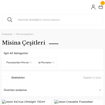
Anasayfa
Misina Çeşitleri
Misina Çeşitleri
İlgili Alt Kategoriler
Fluorocarbon Misina
(1)
İp Misinalar
(1)
Stoktakiler
Toplam 2 ürün