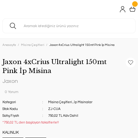
Anasayfa
Misina Çeşitleri
Jaxon 4xCrius Ultralight 150mt Pink İp Misina
Jaxon 4xCrius Ultralight 150mt
Pink İp Misina
Jaxon
0 Yorum
Kategori
Misina Çeşitleri
,
İp Misinalar
Stok Kodu
ZJ-CUA
Satış Fiyatı
750,02 TL Kdv Dahil
*750,02 TL den başlayan taksitlerle!!
KALINLIK