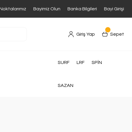
 Noktalarımız
Bayimiz Olun
Banka Bilgileri
Bayi Girişi
Giriş Yap
Sepet
SURF
LRF
SPİN
SAZAN