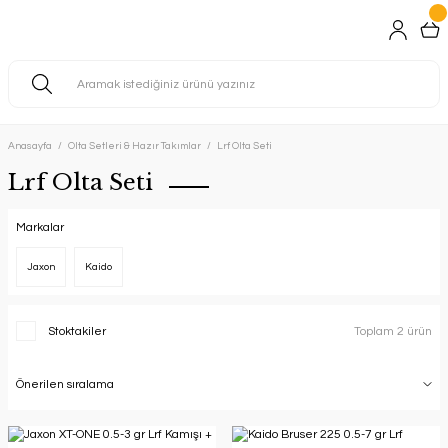
Anasayfa
Olta Setleri & Hazır Takımlar
Lrf Olta Seti
Lrf Olta Seti
Markalar
Jaxon
Kaido
Stoktakiler
Toplam 2 ürün