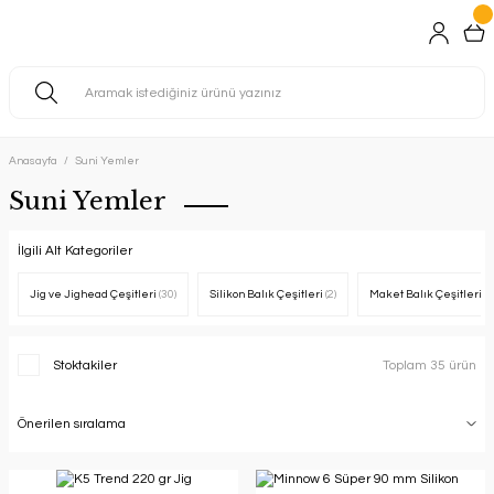
Anasayfa
Suni Yemler
Suni Yemler
İlgili Alt Kategoriler
Jig ve Jighead Çeşitleri
(30)
Silikon Balık Çeşitleri
(2)
Maket Balık Çeşitleri
(1
Stoktakiler
Toplam 35 ürün