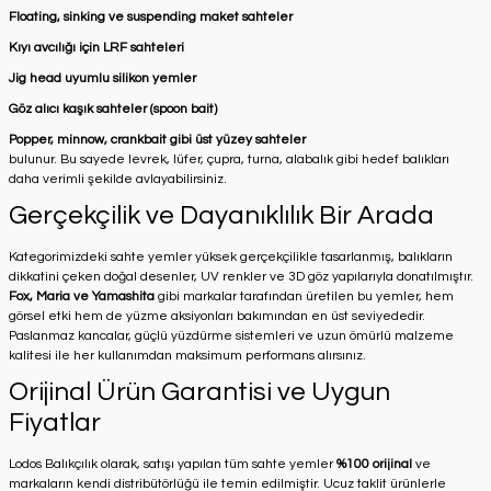
Floating, sinking ve suspending maket sahteler
Kıyı avcılığı için LRF sahteleri
Jig head uyumlu silikon yemler
Göz alıcı kaşık sahteler (spoon bait)
Popper, minnow, crankbait gibi üst yüzey sahteler
bulunur. Bu sayede levrek, lüfer, çupra, turna, alabalık gibi hedef balıkları
daha verimli şekilde avlayabilirsiniz.
Gerçekçilik ve Dayanıklılık Bir Arada
Kategorimizdeki sahte yemler yüksek gerçekçilikle tasarlanmış, balıkların
dikkatini çeken doğal desenler, UV renkler ve 3D göz yapılarıyla donatılmıştır.
Fox, Maria ve Yamashita
gibi markalar tarafından üretilen bu yemler, hem
görsel etki hem de yüzme aksiyonları bakımından en üst seviyededir.
Paslanmaz kancalar, güçlü yüzdürme sistemleri ve uzun ömürlü malzeme
kalitesi ile her kullanımdan maksimum performans alırsınız.
Orijinal Ürün Garantisi ve Uygun
Fiyatlar
Lodos Balıkçılık olarak, satışı yapılan tüm sahte yemler
%100 orijinal
ve
markaların kendi distribütörlüğü ile temin edilmiştir. Ucuz taklit ürünlerle