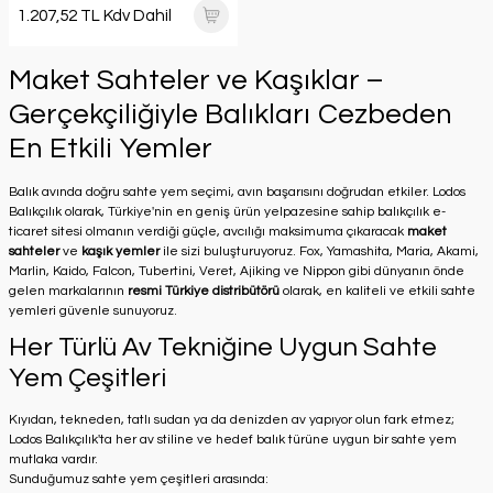
1.207,52 TL Kdv Dahil
Maket Sahteler ve Kaşıklar –
Gerçekçiliğiyle Balıkları Cezbeden
En Etkili Yemler
Balık avında doğru sahte yem seçimi, avın başarısını doğrudan etkiler. Lodos
Balıkçılık olarak, Türkiye'nin en geniş ürün yelpazesine sahip balıkçılık e-
ticaret sitesi olmanın verdiği güçle, avcılığı maksimuma çıkaracak
maket
sahteler
ve
kaşık yemler
ile sizi buluşturuyoruz. Fox, Yamashita, Maria, Akami,
Marlin, Kaido, Falcon, Tubertini, Veret, Ajiking ve Nippon gibi dünyanın önde
gelen markalarının
resmi Türkiye distribütörü
olarak, en kaliteli ve etkili sahte
yemleri güvenle sunuyoruz.
Her Türlü Av Tekniğine Uygun Sahte
Yem Çeşitleri
Kıyıdan, tekneden, tatlı sudan ya da denizden av yapıyor olun fark etmez;
Lodos Balıkçılık'ta her av stiline ve hedef balık türüne uygun bir sahte yem
mutlaka vardır.
Sunduğumuz sahte yem çeşitleri arasında: