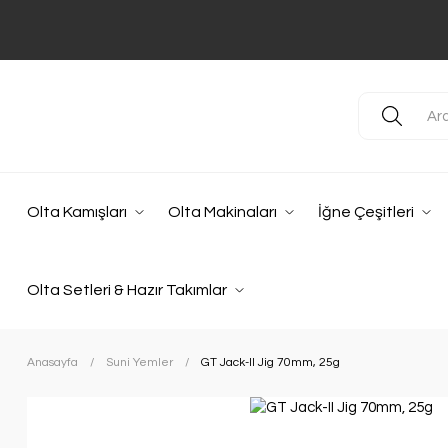
Olta Kamışları
Olta Makinaları
İğne Çeşitleri
Olta Setleri & Hazır Takımlar
Anasayfa
Suni Yemler
GT Jack-II Jig 70mm, 25g