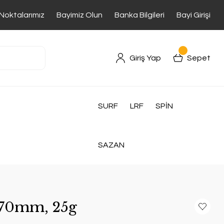
 Noktalarımız
Bayimiz Olun
Banka Bilgileri
Bayi Girişi
Giriş Yap
Sepet
SURF
LRF
SPİN
SAZAN
g 70mm, 25g