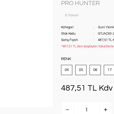
PRO HUNTER
0 Yorum
Kategori
Suni Yeml
Stok Kodu
GTJACKII-
Satış Fiyatı
487,51 TL 
*487,51 TL den başlayan taksitlerle!
RENK
04
05
06
17
487,51 TL Kdv 