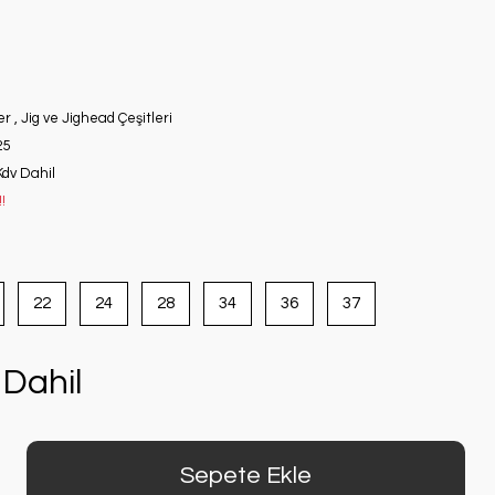
er
,
Jig ve Jighead Çeşitleri
25
Kdv Dahil
!
22
24
28
34
36
37
Dahil
Sepete Ekle