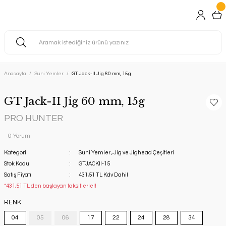
Anasayfa
Suni Yemler
GT Jack-II Jig 60 mm, 15g
GT Jack-II Jig 60 mm, 15g
PRO HUNTER
0 Yorum
Kategori
Suni Yemler
,
Jig ve Jighead Çeşitleri
Stok Kodu
GTJACKII-15
Satış Fiyatı
431,51 TL Kdv Dahil
*431,51 TL den başlayan taksitlerle!!
RENK
04
05
06
17
22
24
28
34