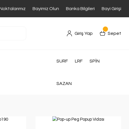
 Noktalarımız
Bayimiz Olun
Banka Bilgileri
Bayi Girişi
Giriş Yap
Sepet
SURF
LRF
SPİN
SAZAN