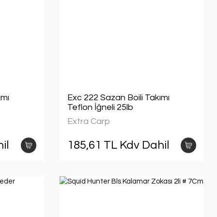
ımı
Exc 222 Sazan Boili Takımı
Teflon İğneli 25lb
Extra Carp
il
185,61 TL Kdv Dahil