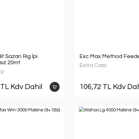
t Sazan Rig İpi
Exc Max Method Feed
sız 20mt
Extra Carp
rp
 TL Kdv Dahil
106,72 TL Kdv Dah