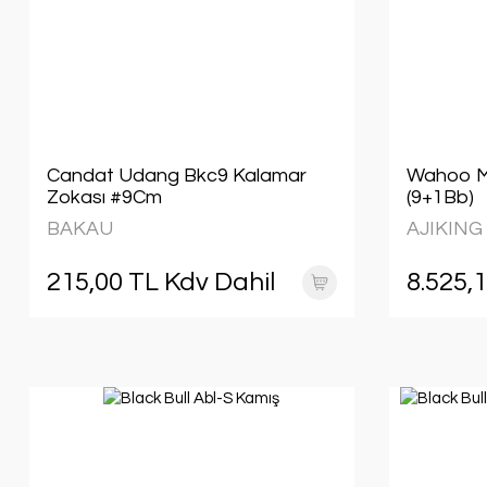
Candat Udang Bkc9 Kalamar
Wahoo M
Zokası #9Cm
(9+1Bb)
BAKAU
AJIKING
215,00 TL Kdv Dahil
8.525,