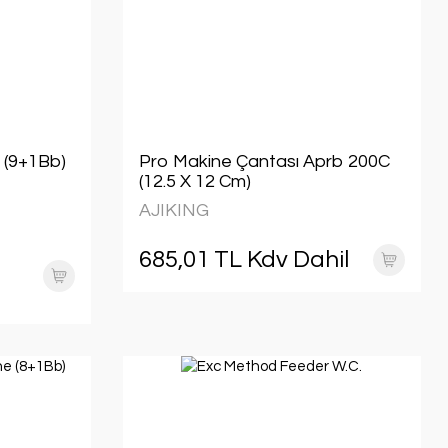
 (9+1Bb)
Pro Makine Çantası Aprb 200C
(12.5 X 12 Cm)
AJIKING
685,01 TL Kdv Dahil