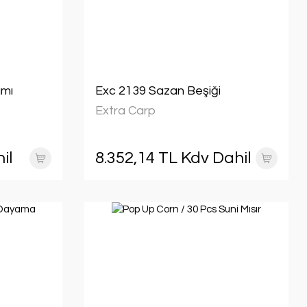
ımı
Exc 2139 Sazan Beşiği
Extra Carp
il
8.352,14 TL Kdv Dahil