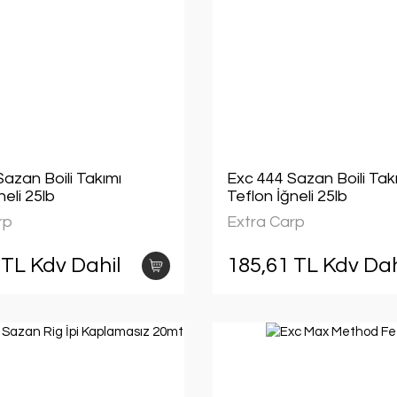
azan Boili Takımı
Exc 444 Sazan Boili Tak
neli 25lb
Teflon İğneli 25lb
rp
Extra Carp
 TL Kdv Dahil
185,61 TL Kdv Dah