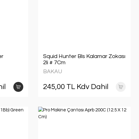
er
Squid Hunter Bls Kalamar Zokası
2li # 7Cm
BAKAU
il
245,00 TL Kdv Dahil