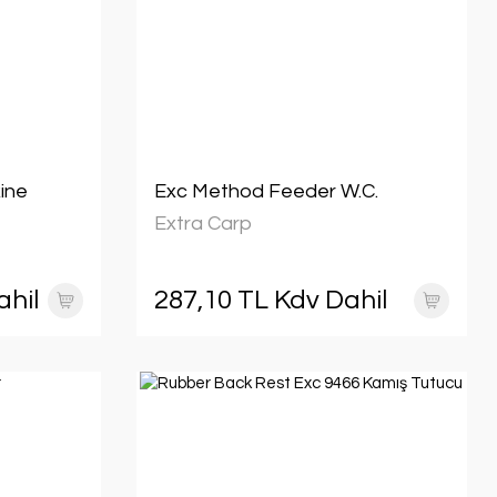
ine
Exc Method Feeder W.C.
Extra Carp
ahil
287,10 TL Kdv Dahil