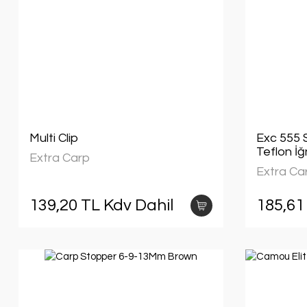
Multi Clip
Exc 555 S
Teflon İğ
Extra Carp
Extra Ca
139,20 TL Kdv Dahil
185,61