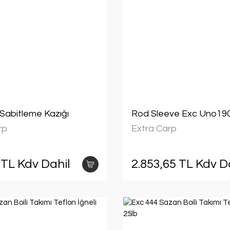
Sabitleme Kazığı
Rod Sleeve Exc Uno19
rp
Extra Carp
 TL Kdv Dahil
2.853,65 TL Kdv D