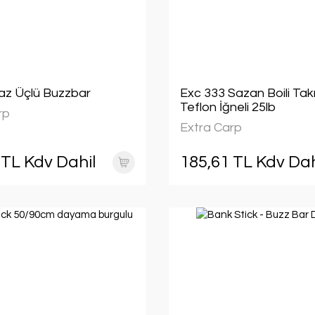
z Üçlü Buzzbar
Exc 333 Sazan Boili Tak
Teflon İğneli 25lb
rp
Extra Carp
 TL Kdv Dahil
185,61 TL Kdv Dah