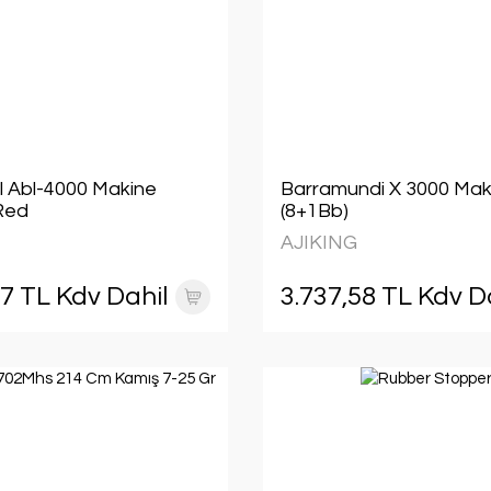
ll Abl-4000 Makine
Barramundi X 3000 Mak
Red
(8+1Bb)
AJIKING
07 TL Kdv Dahil
3.737,58 TL Kdv D