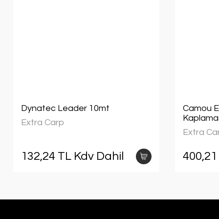
Dynatec Leader 10mt
Camou Eli
Kaplama
Extra Carp
Extra Ca
132,24 TL Kdv Dahil
400,21