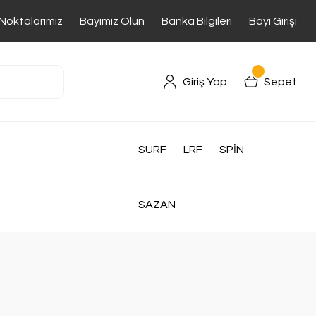
 Noktalarımız
Bayimiz Olun
Banka Bilgileri
Bayi Girişi
Giriş Yap
Sepet
SURF
LRF
SPİN
SAZAN