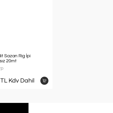
t Sazan Rig İpi
sız 20mt
rp
 TL Kdv Dahil