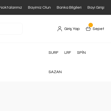
 Noktalarımız
Bayimiz Olun
Banka Bilgileri
Bayi Girişi
Giriş Yap
Sepet
SURF
LRF
SPİN
SAZAN