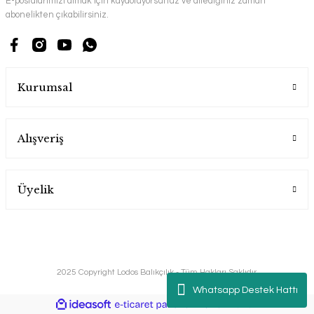
E-postalarımızı almak için kaydoluyorsunuz ve dilediğiniz zaman
abonelikten çıkabilirsiniz.
Kurumsal
Alışveriş
Üyelik
2025 Copyright Lodos Balıkçılık - Tüm Hakları Saklıdır.
Whatsapp Destek Hattı
ile
ideasoft
e-