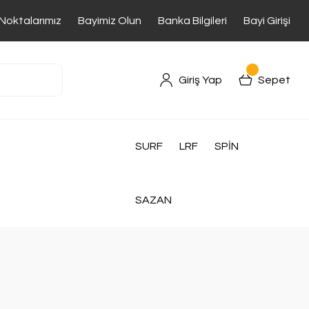
 Noktalarımız
Bayimiz Olun
Banka Bilgileri
Bayi Girişi
Giriş Yap
Sepet
SURF
LRF
SPİN
SAZAN