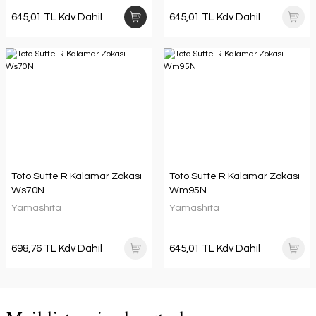
645,01 TL Kdv Dahil
645,01 TL Kdv Dahil
Toto Sutte R Kalamar Zokası
Toto Sutte R Kalamar Zokası
Ws70N
Wm95N
Yamashita
Yamashita
698,76 TL Kdv Dahil
645,01 TL Kdv Dahil