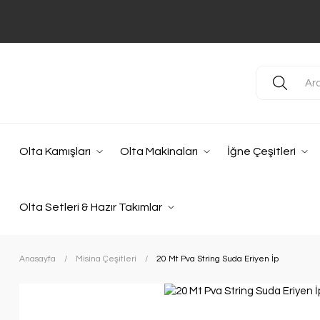
Olta Kamışları
Olta Makinaları
İğne Çeşitleri
Olta Setleri & Hazır Takımlar
Anasayfa
Misina Çeşitleri
20 Mt Pva String Suda Eriyen İp