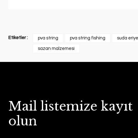
Etiketler :
pva string
pva string fishing
suda eriye
sazan malzemesi
Mail listemize kayıt
olun