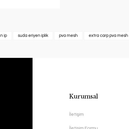
n ip
suda eriyen iplik
pva mesh
extra carp pva mesh
Kurumsal
İletişim
İletişim Formu