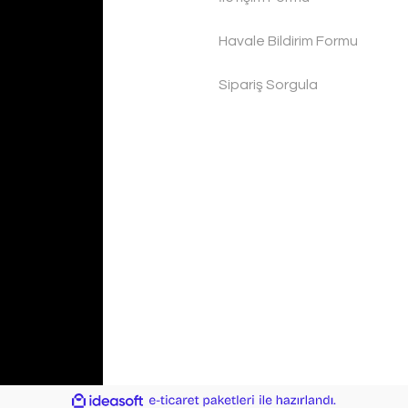
Havale Bildirim Formu
Sipariş Sorgula
ile
ideasoft
e-