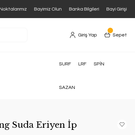
 Noktalarımız
Bayimiz Olun
Banka Bilgileri
Bayi Girişi
Giriş Yap
Sepet
SURF
LRF
SPİN
SAZAN
ing Suda Eriyen İp