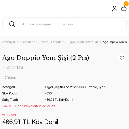
Anasayfa
Aksesuarlar
Yedek Parçalar
Diğer Çeşitli Aparatlar
Ago Doppio Yem Şişi
Ago Doppio Yem Şişi (2 Pcs)
Tubertini
0 Yorum
Kategori
Diğer Çeşitli Aparatlar
,
SURF
,
Yem Şişleri
Stok Kodu
45901
Satış Fiyatı
466,91 TL Kdv Dahil
*466,91 TL den başlayan taksitlerle!!
YENİ ÜRÜN
466,91 TL Kdv Dahil