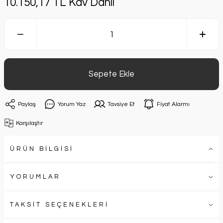
10.150,17 TL Kdv Dahil
Sepete Ekle
Paylaş
Yorum Yaz
Tavsiye Et
Fiyat Alarmı
Karşılaştır
ÜRÜN BİLGİSİ
YORUMLAR
TAKSİT SEÇENEKLERİ