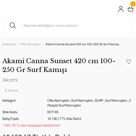
Anasayfa
Olta Kamışları
Akami Canna Sunset 420 cm 100-250 Gr Surf Kamışı
Akami Canna Sunset 420 cm 100-
250 Gr Surf Kamışı
Akami
0 Yorum
Kategori
Olta Kamışları
,
Surf Kamışları
,
SURF
,
Surf Kamışları
,
3
Parçalı Surf Kamışları
Stok Kodu
007145
Satış Fiyatı
10.150,17 TL Kdv Dahil
*1.691,70 TL den başlayan taksitlerle!!