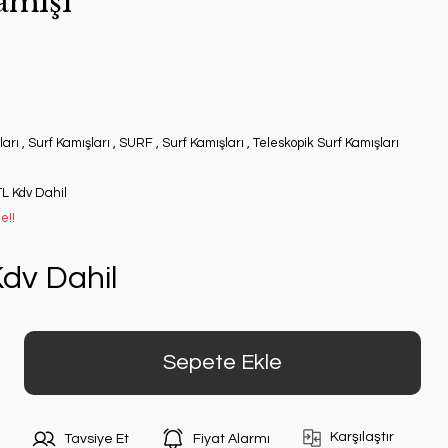
amışı
ları
,
Surf Kamışları
,
SURF
,
Surf Kamışları
,
Teleskopik Surf Kamışları
TL Kdv Dahil
e!!
dv Dahil
Sepete Ekle
Karşılaştır
Tavsiye Et
Fiyat Alarmı