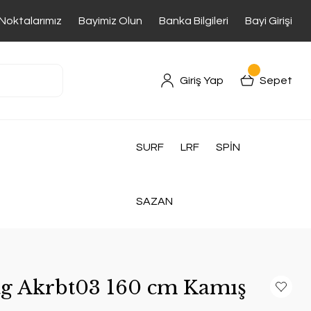
 Noktalarımız
Bayimiz Olun
Banka Bilgileri
Bayi Girişi
Giriş Yap
Sepet
SURF
LRF
SPİN
SAZAN
g Akrbt03 160 cm Kamış