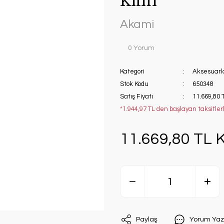
Kılıfı
Akami
0 Yorum
Kategori
Aksesuarl
Stok Kodu
650348
Satış Fiyatı
11.669,80 
*1.944,97 TL den başlayan taksitlerl
11.669,80 TL K
Paylaş
Yorum Yaz