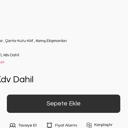
ar
,
Çanta-Kutu-Kılıf
,
Kamış Ekipmanları
TL Kdv Dahil
e!!
dv Dahil
Sepete Ekle
Karşılaştır
Tavsiye Et
Fiyat Alarmı