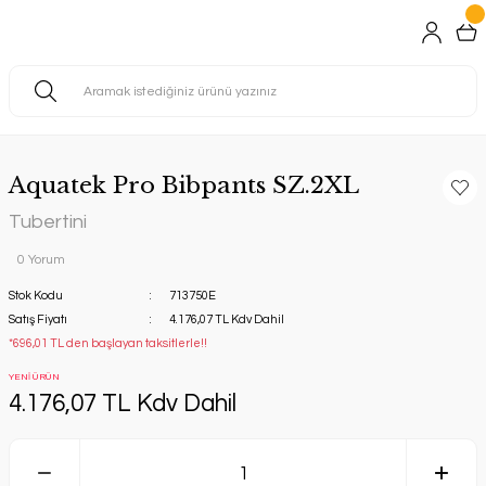
Aquatek Pro Bibpants SZ.2XL
Tubertini
0 Yorum
Stok Kodu
713750E
Satış Fiyatı
4.176,07 TL Kdv Dahil
*696,01 TL den başlayan taksitlerle!!
YENİ ÜRÜN
4.176,07 TL Kdv Dahil