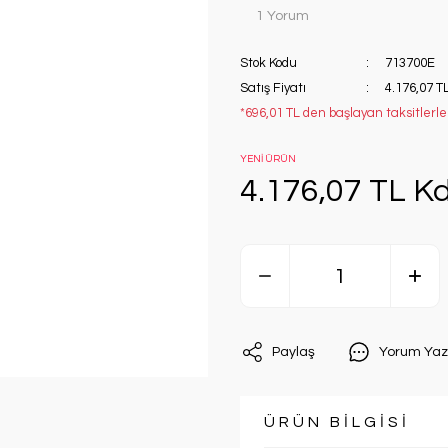
1 Yorum
Stok Kodu
713700E
Satış Fiyatı
4.176,07 T
*696,01 TL den başlayan taksitlerle!
YENİ ÜRÜN
4.176,07 TL Kd
Paylaş
Yorum Yaz
ÜRÜN BİLGİSİ