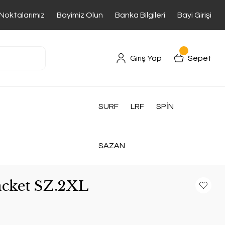
 Noktalarımız
Bayimiz Olun
Banka Bilgileri
Bayi Girişi
Giriş Yap
Sepet
SURF
LRF
SPİN
SAZAN
acket SZ.2XL