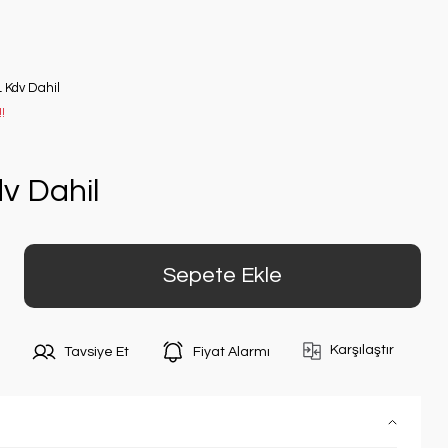
L Kdv Dahil
!
v Dahil
Sepete Ekle
Karşılaştır
Tavsiye Et
Fiyat Alarmı