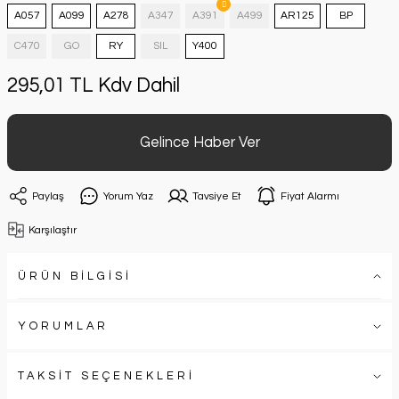
A057
A099
A278
A347
A391
A499
AR125
BP
C470
GO
RY
SIL
Y400
295,01 TL Kdv Dahil
Gelince Haber Ver
Paylaş
Yorum Yaz
Tavsiye Et
Fiyat Alarmı
Karşılaştır
ÜRÜN BİLGİSİ
YORUMLAR
TAKSİT SEÇENEKLERİ