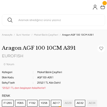
Anasayfa
Suni Yemler
Maket Balık Çeşitleri
Aragon AGF 100 10CM A391
Aragon AGF 100 10CM A391
EUROFISH
0 Yorum
Kategori
Maket Balık Çeşitleri
Stok Kodu
AGF100-A391
Satış Fiyatı
295,01 TL Kdv Dahil
*295,01 TL den başlayan taksitlerle!!
RENK
F1285
Y085
Y192
Y258
A017
A029
A032
A034