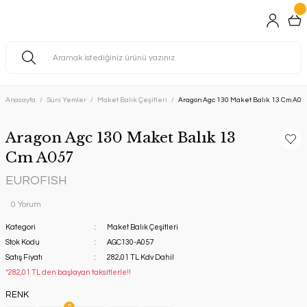
Anasayfa
Suni Yemler
Maket Balık Çeşitleri
Aragon Agc 130 Maket Balık 13 Cm A05
Aragon Agc 130 Maket Balık 13
Cm A057
EUROFISH
0 Yorum
Kategori
Maket Balık Çeşitleri
Stok Kodu
AGC130-A057
Satış Fiyatı
282,01 TL Kdv Dahil
*282,01 TL den başlayan taksitlerle!!
RENK