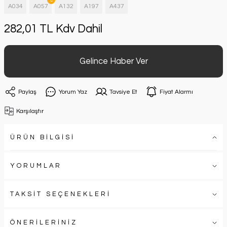
A034
A057
A132
A197
A437
282,01 TL Kdv Dahil
Gelince Haber Ver
Paylaş
Yorum Yaz
Tavsiye Et
Fiyat Alarmı
Karşılaştır
ÜRÜN BİLGİSİ
YORUMLAR
TAKSİT SEÇENEKLERİ
ÖNERİLERİNİZ