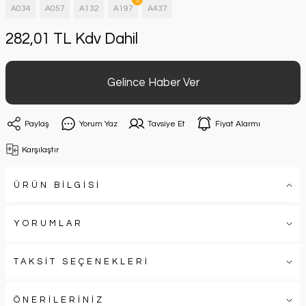
A034
A057
A132
A197
A437
282,01 TL Kdv Dahil
Gelince Haber Ver
Paylaş
Yorum Yaz
Tavsiye Et
Fiyat Alarmı
Karşılaştır
ÜRÜN BİLGİSİ
YORUMLAR
TAKSİT SEÇENEKLERİ
ÖNERİLERİNİZ