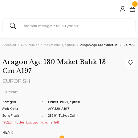
Anasayfa
Suni Yemler
Maket Balık Çeşitleri
Aragon Agc 130 Maket Balık 13 Cm A19
Aragon Agc 130 Maket Balık 13
Cm A197
EUROFISH
0 Yorum
Kategori
Maket Balık Çeşitleri
Stok Kodu
AGC130-A197
Satış Fiyatı
282,01 TL Kdv Dahil
*282,01 TL den başlayan taksitlerle!!
RENK