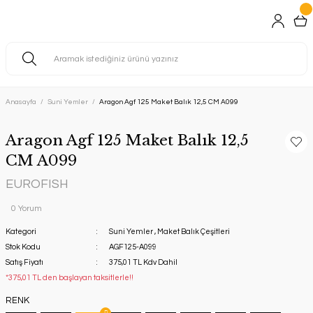
Anasayfa
Suni Yemler
Aragon Agf 125 Maket Balık 12,5 CM A099
Aragon Agf 125 Maket Balık 12,5
CM A099
EUROFISH
0 Yorum
Kategori
Suni Yemler
,
Maket Balık Çeşitleri
Stok Kodu
AGF125-A099
Satış Fiyatı
375,01 TL Kdv Dahil
*375,01 TL den başlayan taksitlerle!!
RENK