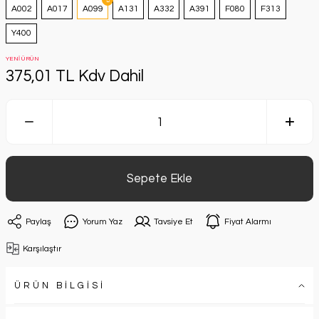
A002
A017
A099
A131
A332
A391
F080
F313
Y400
YENİ ÜRÜN
375,01 TL Kdv Dahil
Sepete Ekle
Paylaş
Yorum Yaz
Tavsiye Et
Fiyat Alarmı
Karşılaştır
ÜRÜN BİLGİSİ