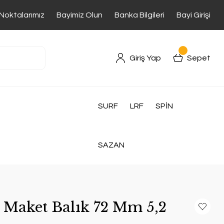
 Noktalarımız
Bayimiz Olun
Banka Bilgileri
Bayi Girişi
Giriş Yap
Sepet
SURF
LRF
SPİN
SAZAN
 Maket Balık 72 Mm 5,2