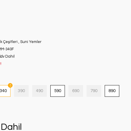
k Çeşitleri
,
Suni Yemler
MM-340F
Kdv Dahil
!
340
390
490
590
690
790
890
Dahil