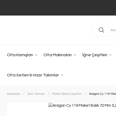
Olta Kamışları
Olta Makinaları
İğne Çeşitleri
Olta Setleri & Hazır Takımlar
Anasayfa
Suni Yemler
Maket Balık Çeşitleri
Aragon Cy 119 Mak