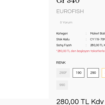
Gr 340
EUROFISH
0 Yorum
Kategori
Maket Balı
Stok Kodu
CY119-70
Satış Fiyatı
280,00 TL 
*280,00 TL den başlayan taksitlerle!
RENK
290F
190
290
990
280,00 TL Kdv 