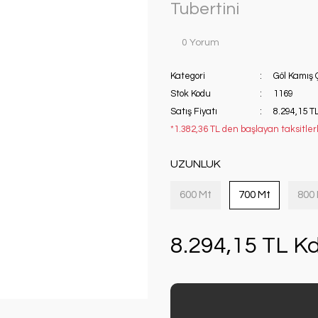
Tubertini
0 Yorum
Kategori
Göl Kamış Ç
Stok Kodu
1169
Satış Fiyatı
8.294,15 T
*1.382,36 TL den başlayan taksitlerl
UZUNLUK
600 Mt
700 Mt
800
8.294,15 TL Kd