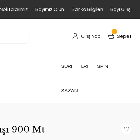
 Noktalarımız
Bayimiz Olun
Banka Bilgileri
Bayi Girişi
Giriş Yap
Sepet
SURF
LRF
SPİN
SAZAN
şı 900 Mt