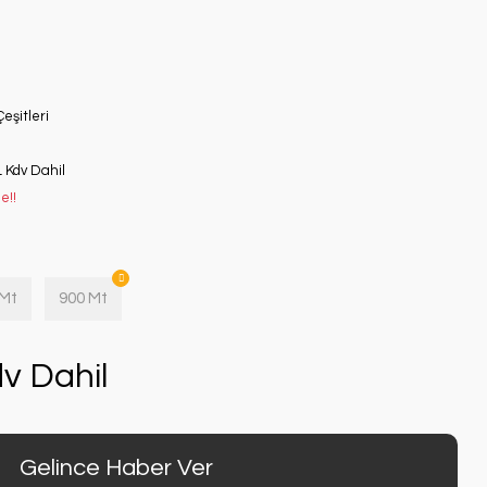
eşitleri
L Kdv Dahil
e!!
 Mt
900 Mt
v Dahil
Gelince Haber Ver