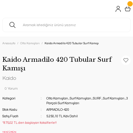
Anasayfa
Olta Kamışları
Kaido Armadilo 420 Tubular Surf Kamışı
Kaido Armadilo 420 Tubular Surf
Kamışı
Kaido
0 Yorum
Kategori
Olta Kamışları
,
Surf Kamışları
,
SURF
,
Surf Kamışları
,
3
Parçalı Surf Kamışları
Stok Kodu
ARMADILO-420
Satış Fiyatı
5.250,10 TL Kdv Dahil
*875,02 TL den başlayan taksitlerle!!
YENİ ÜRÜN