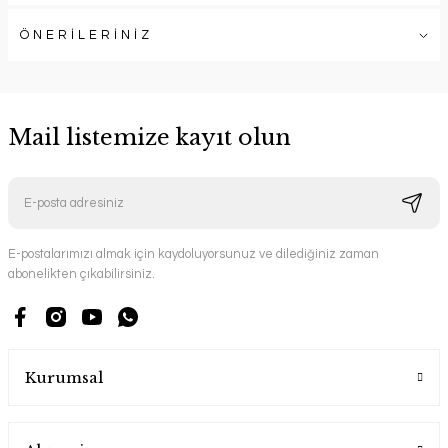
ÖNERİLERİNİZ
Mail listemize kayıt olun
E-postalarımızı almak için kaydoluyorsunuz ve dilediğiniz zaman
abonelikten çıkabilirsiniz.
Kurumsal