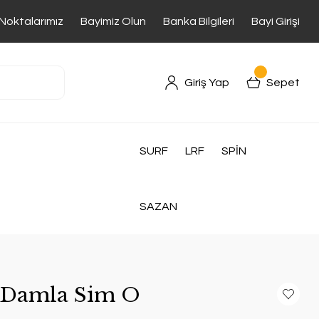
 Noktalarımız
Bayimiz Olun
Banka Bilgileri
Bayi Girişi
Giriş Yap
Sepet
SURF
LRF
SPİN
SAZAN
g Damla Sim O