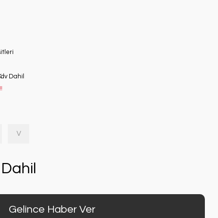
tleri
Kdv Dahil
!
V
Dahil
Gelince Haber Ver