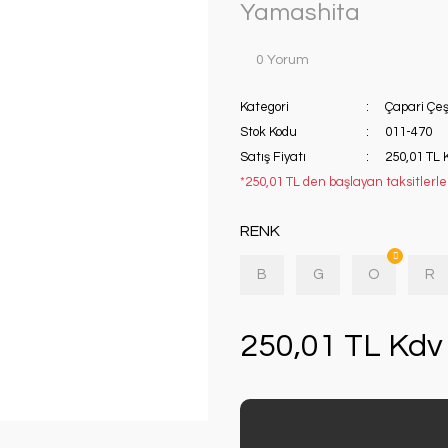
Yamashita
0 Yorum
Kategori
Çapari Çeşi
Stok Kodu
011-470
Satış Fiyatı
250,01 TL 
*250,01 TL den başlayan taksitlerle!
RENK
B
G
O
R
250,01 TL Kdv 