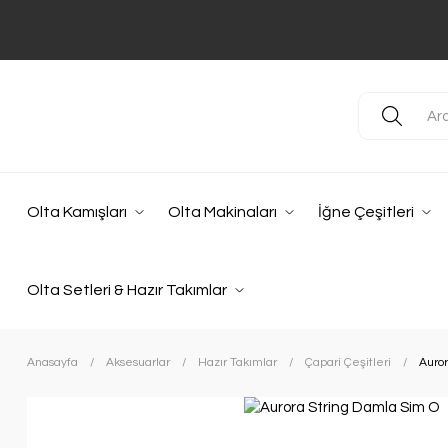
Olta Kamışları
Olta Makinaları
İğne Çeşitleri
Olta Setleri & Hazır Takımlar
Anasayfa
Aksesuarlar
Hazır Takımlar
Çapari Çeşitleri
Auror