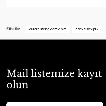
Etiketler :
aurora string damla sim
damla sim iplik
Mail listemize kayıt
olun