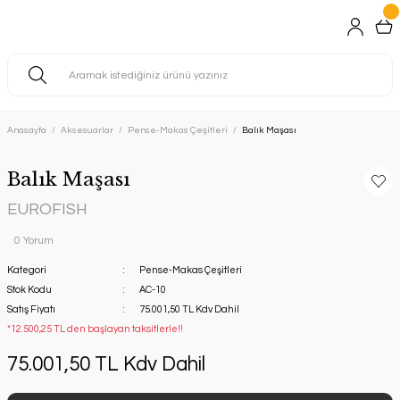
Anasayfa
Aksesuarlar
Pense-Makas Çeşitleri
Balık Maşası
Balık Maşası
EUROFISH
0 Yorum
Kategori
Pense-Makas Çeşitleri
Stok Kodu
AC-10
Satış Fiyatı
75.001,50 TL Kdv Dahil
*12.500,25 TL den başlayan taksitlerle!!
75.001,50 TL Kdv Dahil