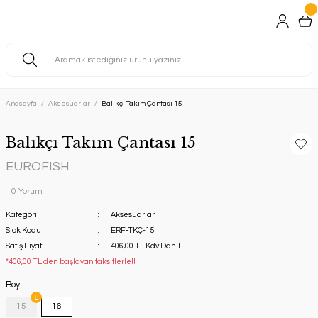
Anasayfa
Aksesuarlar
Balıkçı Takım Çantası 15
Balıkçı Takım Çantası 15
EUROFISH
0 Yorum
Kategori
Aksesuarlar
Stok Kodu
ERF-TKÇ-15
Satış Fiyatı
406,00 TL Kdv Dahil
*406,00 TL den başlayan taksitlerle!!
Boy
15
16