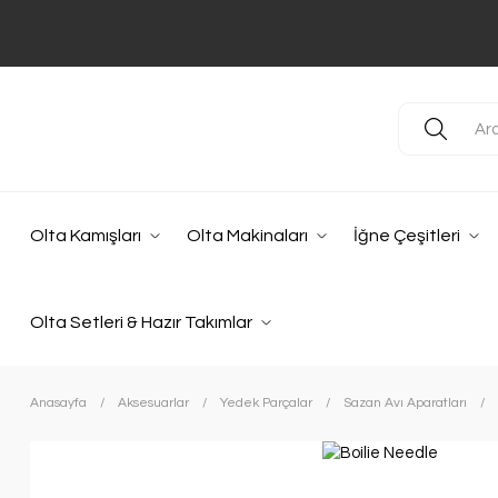
Olta Kamışları
Olta Makinaları
İğne Çeşitleri
Olta Setleri & Hazır Takımlar
Anasayfa
Aksesuarlar
Yedek Parçalar
Sazan Avı Aparatları