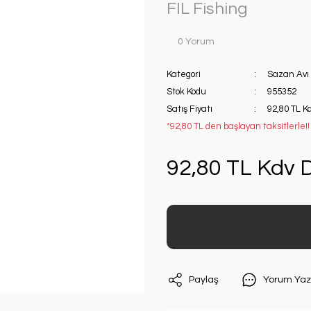
FIL Fishing
0 Yorum
Kategori
Sazan Avı 
Stok Kodu
955352
Satış Fiyatı
92,80 TL K
*92,80 TL den başlayan taksitlerle!!
92,80 TL Kdv D
Paylaş
Yorum Yaz