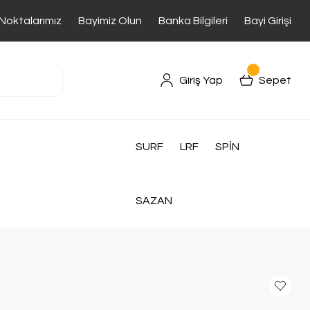
 Noktalarımız
Bayimiz Olun
Banka Bilgileri
Bayi Girişi
Giriş Yap
Sepet
SURF
LRF
SPİN
SAZAN