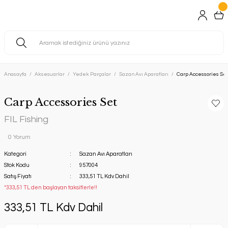
Anasayfa
Aksesuarlar
Yedek Parçalar
Sazan Avı Aparatları
Carp Accessories Set
Carp Accessories Set
FIL Fishing
0 Yorum
Kategori
Sazan Avı Aparatları
Stok Kodu
957004
Satış Fiyatı
333,51 TL Kdv Dahil
*333,51 TL den başlayan taksitlerle!!
333,51 TL Kdv Dahil